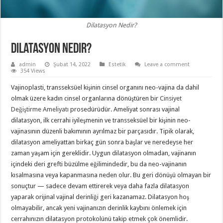
Dilatasyon Nedir?
Dilatasyon Nedir?
admin
Şubat 14, 2022
Estetik
Leave a comment
354 Views
Vajinoplasti, transseksüel kişinin cinsel organını neo-vajina da dahil
olmak üzere kadın cinsel organlarına dönüştüren bir
Cinsiyet
Değiştirme Ameliyatı
prosedürüdür. Ameliyat sonrası vajinal
dilatasyon, ilk cerrahi iyileşmenin ve transseksüel bir kişinin neo-
vajinasının düzenli bakımının ayrılmaz bir parçasıdır. Tipik olarak,
dilatasyon ameliyattan birkaç gün sonra başlar ve neredeyse her
zaman yaşam için gereklidir. Uygun dilatasyon olmadan, vajinanın
içindeki deri grefti büzülme eğilimindedir, bu da neo-vajinanın
kısalmasına veya kapanmasına neden olur. Bu geri dönüşü olmayan bir
sonuçtur — sadece devam ettirerek veya daha fazla dilatasyon
yaparak orijinal vajinal derinliği geri kazanamaz. Dilatasyon hoş
olmayabilir, ancak yeni vajinanızın derinlik kaybını önlemek için
cerrahınızın dilatasyon protokolünü takip etmek çok önemlidir.