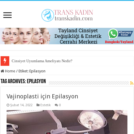
Cinsiyet Uyumlama Ameliyatı Nedir?
Home
/
Etiket:
Epilasyon
Tag Archives:
Epilasyon
Vajinoplasti için Epilasyon
Şubat 14, 2022
Estetik
0