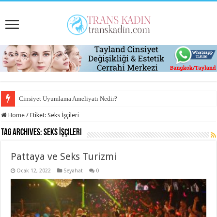
Cinsiyet Uyumlama Ameliyatı Nedir?
Home
/
Etiket:
Seks İşçileri
Tag Archives:
Seks İşçileri
Pattaya ve Seks Turizmi
Ocak 12, 2022
Seyahat
0