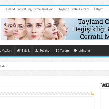
Tayland Cinsiyet Değiştirme Ameliyatı
Tayland Estetik Cerrahi
İletişim
 Yazıları
Sağlık
Seyahat
Yaşam
Videolar
edir?
Faceb