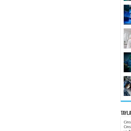
Tayl
Cins
Cins