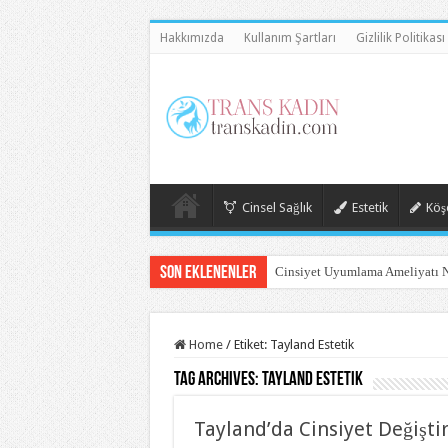
Hakkımızda
Kullanım Şartları
Gizlilik Politikası
Cinsel Sağlık
Estetik
Köşe
Son Eklenenler
Cinsiyet Uyumlama Ameliyatı N
Home
/
Etiket:
Tayland Estetik
Tag Archives:
Tayland Estetik
Tayland’da Cinsiyet Değişti