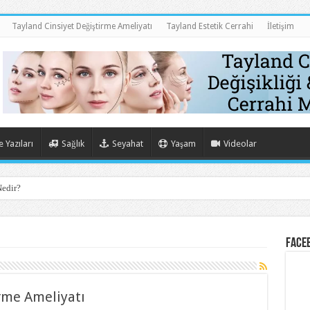
Tayland Cinsiyet Değiştirme Ameliyatı
Tayland Estetik Cerrahi
İletişim
 Yazıları
Sağlık
Seyahat
Yaşam
Videolar
edir?
Faceb
rme Ameliyatı