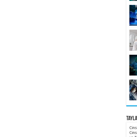
Tayl
Cins
Cins