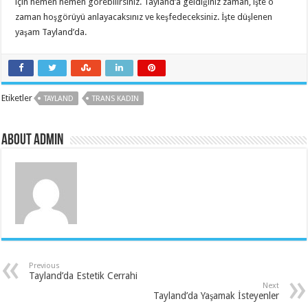
için hemen hemen görebilirsiniz. Tayland’a geldiğiniz zaman, işte o
zaman hoşgörüyü anlayacaksınız ve keşfedeceksiniz. İşte düşlenen
yaşam Tayland’da.
Etiketler
TAYLAND
TRANS KADIN
About admin
Previous
Tayland’da Estetik Cerrahi
Next
Tayland’da Yaşamak İsteyenler