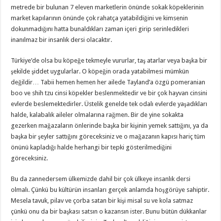
metrede bir bulunan 7 eleven marketlerin önünde sokak köpeklerinin
market kapılarının önünde çok rahatça yatabildiğini ve kimsenin
dokunmadığını hatta bunaldıkları zaman içeri girip serinledikleri
inanılmaz bir insanlık dersi olacaktır.
Türkiye’de olsa bu köpeğe tekmeyle vururlar, taş atarlar veya başka bir
şekilde şiddet uygularlar. O köpeğin orada yatabilmesi mümkün
değildir… Tabii hemen hemen her ailede Tayland’a özgü pomeranian
boo ve shih tzu cinsi köpekler beslenmektedir ve bir çok hayvan cinsini
evlerde beslemektedirler. Üstelik genelde tek odalı evlerde yaşadıkları
halde, kalabalık aileler olmalarına rağmen. Bir de yine sokakta
gezerken mağazaların önlerinde başka bir kişinin yemek sattığını, ya da
başka bir şeyler sattığını göreceksiniz ve o mağazanın kapısı hariç tüm
önünü kapladığı halde herhangi bir tepki gösterilmediğini
göreceksiniz.
Bu da zannedersem ülkemizde dahil bir çok ülkeye insanlık dersi
olmalı. Çünkü bu kültürün insanları gerçek anlamda hoşgörüye sahiptir.
Mesela tavuk, pilav ve çorba satan bir kişi misal su ve kola satmaz
çünkü onu da bir başkası satsın o kazansın ister. Bunu bütün dükkanlar