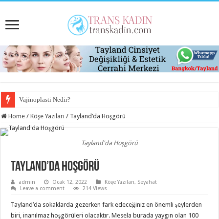
Vajinoplasti Nedir?
Home
/
Köşe Yazıları
/
Tayland’da Hoşgörü
Tayland'da Hoşgörü
Tayland’da Hoşgörü
admin
Ocak 12, 2022
Köşe Yazıları
,
Seyahat
Leave a comment
214 Views
Tayland’da sokaklarda gezerken fark edeceğiniz en önemli şeylerden
biri, inanılmaz hoşgörüleri olacaktır. Mesela burada yaygın olan 100